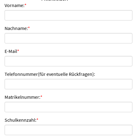
Vorname:
*
n
d
e
n
Nachname:
*
E-Mail
*
Telefonnummer(für eventuelle Rückfragen):
Matrikelnummer:
*
Schulkennzahl:
*