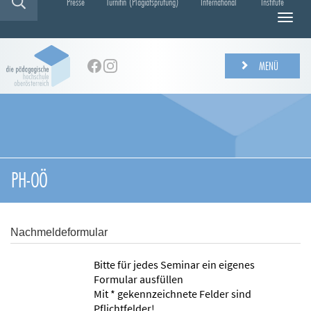
Presse
Turnitin (Plagiatsprüfung)
International
Institute
N
a
v
i
MENÜ
g
a
t
i
o
n
e
PH-OÖ
i
n
-
/
Nachmeldeformular
a
u
Bitte für jedes Seminar ein eigenes
s
Formular ausfüllen
b
Mit * gekennzeichnete Felder sind
l
Pflichtfelder!
e