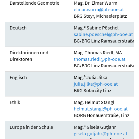
Darstellende Geometrie
Mag. Dr. Elmar Wurm
elmar.wurm
@
ph-ooe.at
BRG Steyr, Michaelerplatz
a
Deutsch
Mag.
Sabine Pöschel
sabine.poeschel
@
ph-ooe.at
BG/BRG Linz Ramsauerstraße
Direktorinnen und
Mag. Thomas Riedl, MA
Direktoren
thomas.riedl
@
ph-ooe.at
BG/BRG Linz Ramsauerstraße
a
Englisch
Mag.
Julia Jilka
julia.jilka
@
ph-ooe.at
BRG Solarcity Linz
Ethik
Mag. Helmut Stangl
helmut.stangl
@
ph-ooe.at
BORG Honauerstraße, Linz
a
Europa in der Schule
Mag.
Gisela Gutjahr
gisela.gutjahr
@
ph-ooe.at