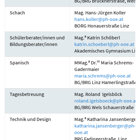
BG/BRG Brucknerstraße, Wels
Schach
Mag. Hans-Jürgen Koller
hans.koller
@
ph-ooe.at
BORG Honauerstraße Linz
a
Schülerberater/innen und
Mag.
Katrin Schöberl
Bildungsberater/innen
katrin.schoeberl
@
ph-ooe.at
Akademisches Gymnasium Lin
a
in
Spanisch
MMag.
Dr.
Maria Schrems-
Gadermaier
maria.schrems
@
ph-ooe.at
BG/BRG Linz Hamerlingstraße
Tagesbetreuung
Mag. Roland Igelsböck
roland.igelsboeck
@
ph-ooe.at
BG/BRG Wels Schauerstraße
a
Technik und Design
Mag.
Katharina Jansenberger
katharina.jansenberger
@
ph-
ooe.at
BRG Fadingerstraße, Linz