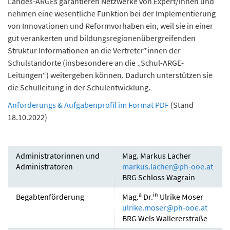
Landes-ARGEs garantieren Netzwerke von Expert/innen und
n
nehmen eine wesentliche Funktion bei der Implementierung
d
von Innovationen und Reformvorhaben ein, weil sie in einer
e
gut verankerten und bildungsregionenübergreifenden
n
Struktur Informationen an die Vertreter*innen der
Schulstandorte (insbesondere an die „Schul-ARGE-
Leitungen“) weitergeben können. Dadurch unterstützen sie
die Schulleitung in der Schulentwicklung.
Anforderungs & Aufgabenprofil im Format PDF
(Stand
18.10.2022)
Administratorinnen und
Mag. Markus Lacher
Administratoren
markus.lacher
@
ph-ooe.at
BRG Schloss Wagrain
a
in
Begabtenförderung
Mag.
Dr.
Ulrike Moser
ulrike.moser
@
ph-ooe.at
BRG Wels Wallererstraße