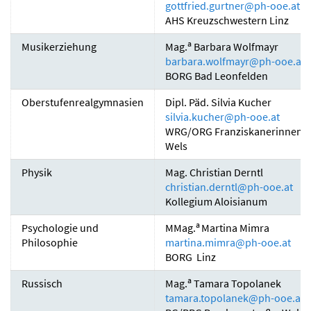
gottfried.gurtner
@
ph-ooe.at
AHS Kreuzschwestern Linz
a
Musikerziehung
Mag.
Barbara Wolfmayr
barbara.wolfmayr
@
ph-ooe.at
BORG Bad Leonfelden
Oberstufenrealgymnasien
Dipl. Päd. Silvia Kucher
silvia.kucher
@
ph-ooe.at
WRG/ORG Franziskanerinnen
Wels
Physik
Mag. Christian Derntl
christian.derntl
@
ph-ooe.at
Kollegium Aloisianum
a
Psychologie und
MMag.
Martina Mimra
Philosophie
martina.mimra
@
ph-ooe.at
BORG Linz
a
Russisch
Mag.
Tamara Topolanek
tamara.topolanek
@
ph-ooe.at