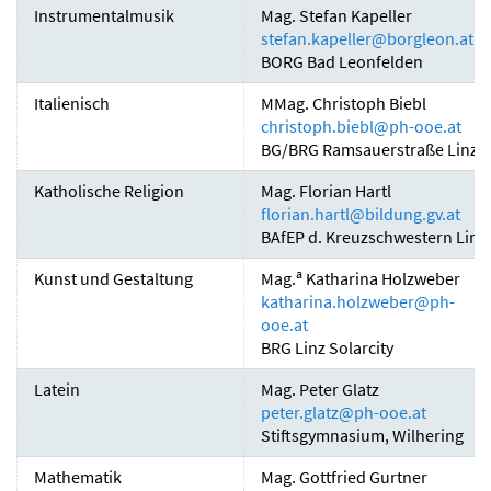
Instrumentalmusik
Mag. Stefan Kapeller
stefan.kapeller
@
borgleon.at
BORG Bad Leonfelden
Italienisch
MMag. Christoph Biebl
christoph.biebl
@
ph-ooe.at
BG/BRG Ramsauerstraße Linz
Katholische Religion
Mag. Florian Hartl
florian.hartl
@
bildung.gv.at
BAfEP d. Kreuzschwestern Linz
a
Kunst und Gestaltung
Mag.
Katharina Holzweber
katharina.holzweber
@
ph-
ooe.at
BRG Linz Solarcity
Latein
Mag. Peter Glatz
peter.glatz
@
ph-ooe.at
Stiftsgymnasium, Wilhering
Mathematik
Mag. Gottfried Gurtner