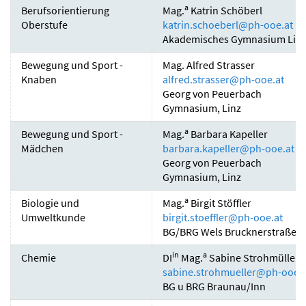
a
Berufsorientierung
Mag.
Katrin Schöberl
Oberstufe
katrin.schoeberl
@
ph-ooe.at
Akademisches Gymnasium Lin
Bewegung und Sport -
Mag. Alfred Strasser
Knaben
alfred.strasser
@
ph-ooe.at
Georg von Peuerbach
Gymnasium, Linz
a
Bewegung und Sport -
Mag.
Barbara Kapeller
Mädchen
barbara.kapeller
@
ph-ooe.at
Georg von Peuerbach
Gymnasium, Linz
a
Biologie und
Mag.
Birgit Stöffler
Umweltkunde
birgit.stoeffler
@
ph-ooe.at
BG/BRG Wels Brucknerstraße
in
a
Chemie
DI
Mag.
Sabine Strohmüller
sabine.strohmueller
@
ph-ooe.a
BG u BRG Braunau/Inn