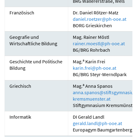
BRG Wallererstraße, Wels
Französisch
Dr. Daniel Rötzer-Matz
daniel.roetzer
@
ph-ooe.at
BORG Grieskirchen
Geografie und
Mag. Rainer Möstl
Wirtschaftliche Bildung
rainer.moestl
@
ph-ooe.at
BG/BRG Rohrbach
a
Geschichte und Politische
Mag.
Karin Frei
Bildung
karin.frei
@
ph-ooe.at
BG/BRG Steyr-Werndlpark
a
Griechisch
Mag.
Anna Spanos
anna.spanos
@
stiftsgymnasium
kremsmuenster.at
Stiftgymnasium Kremsmünster
Informatik
DI Gerald Landl
gerald.landl
@
ph-ooe.at
Europagym Baumgartenberg