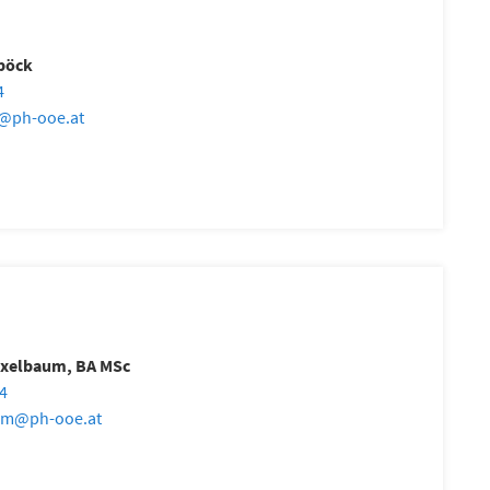
böck
4
@
ph-ooe.at
ixelbaum, BA MSc
64
um
@
ph-ooe.at