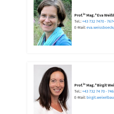
in
a
Prof.
Mag.
Eva Weiß
Tel.:
+43 732 7470 - 767
E-Mail:
eva.weissboeck
in
a
Prof.
Mag.
Birgit We
Tel.:
+43 732 74 70 - 74
E-Mail:
birgit.weixelba