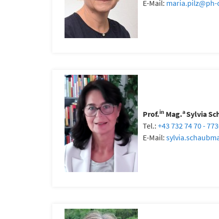
E-Mail:
maria.pilz
@
ph-
in
a
Prof.
Mag.
Sylvia S
Tel.:
+43 732 74 70 - 77
E-Mail:
sylvia.schaubma