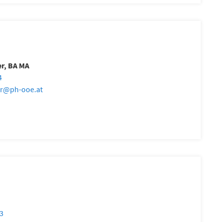
r, BA MA
4
r
@
ph-ooe.at
23