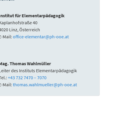
Institut für Elementarpädagogik
Kaplanhofstraße 40
4020 Linz, Österreich
E-Mail:
office-elementar
@
ph-ooe.at
Mag. Thomas Wahlmüller
Leiter des Instituts Elementarpädagogik
Tel.:
+43 732 7470 – 7070
E-Mail:
thomas.wahlmueller
@
ph-ooe.at