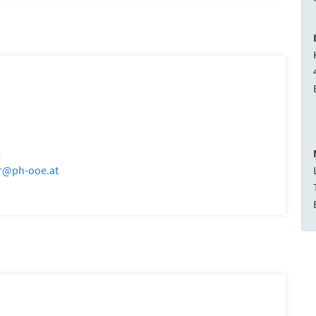
4
r
@
ph-ooe.at