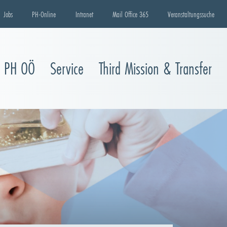
Jobs
PH-Online
Intranet
Mail Office 365
Veranstaltungssuche
e PH OÖ
Service
Third Mission & Transfer