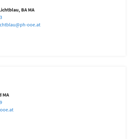
Lichtblau, BA MA
43
ichtblau
@
ph-ooe.at
d MA
29
ooe.at