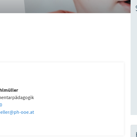
hlmüller
lementarpädagogik
70
eller
@
ph-ooe.at