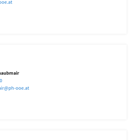
ooe.at
chaubmair
30
ir
@
ph-ooe.at