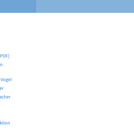
[PDF]
en
 Vogel
er
bacher
ktion