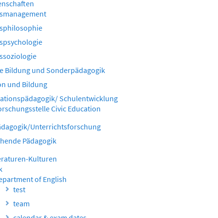
enschaften
gsmanagement
sphilosophie
spsychologie
ssoziologie
ve Bildung und Sonderpädagogik
on und Bildung
ationspädagogik/ Schulentwicklung
orschungsstelle Civic Education
dagogik/Unterrichtsforschung
chende Pädagogik
eraturen-Kulturen
k
epartment of English
test
team
calendar & exam dates