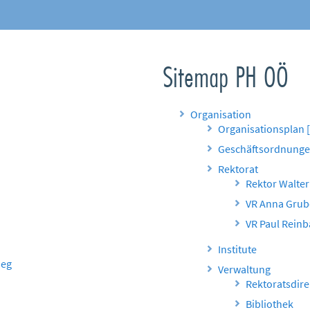
Sitemap PH OÖ
Organisation
Organisationsplan 
Geschäftsordnung
Rektorat
Rektor Walter
VR Anna Grub
VR Paul Rein
Institute
ieg
Verwaltung
Rektoratsdire
Bibliothek