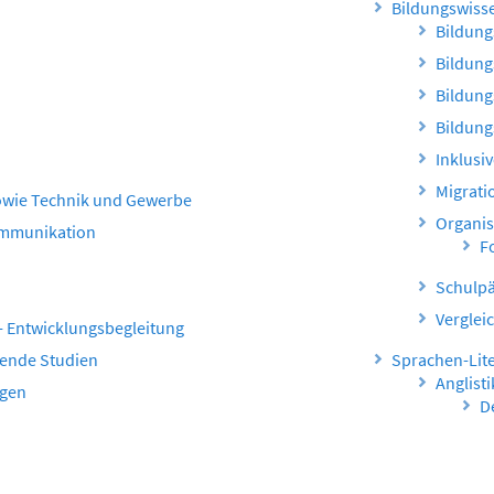
Bildungswiss
Bildun
Bildung
Bildung
Bildung
Inklusi
Migrati
owie Technik und Gewerbe
Organis
ommunikation
F
Schulpä
Verglei
 - Entwicklungsbegleitung
zende Studien
Sprachen-Lit
Anglisti
agen
D