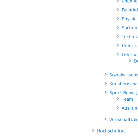
Chemie
Fachdid
Physik
Sachunt
Techni
Unterri
Lehr- u
D
Sozialwissens
Künstlerische
Sport, Beweg
Team
Aus- un
Wirtschaftl. &
Hochschulrat