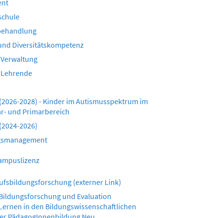
ent
schule
hbehandlung
 und Diversitätskompetenz
 Verwaltung
 Lehrende
 (2026-2028) - Kinder im Autismusspektrum im
ar- und Primarbereich
 (2024-2026)
gsmanagement
Campuslizenz
fsbildungsforschung (externer Link)
 Bildungsforschung und Evaluation
Lernen in den Bildungswissenschaftlichen
er PädagogInnenbildung Neu