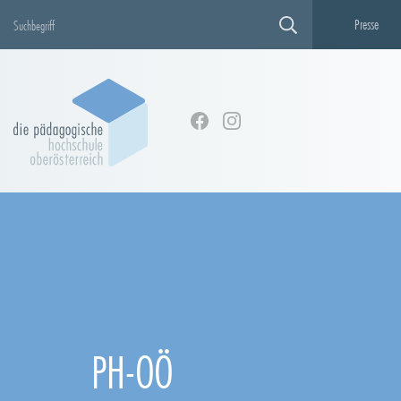
Presse
PH-OÖ