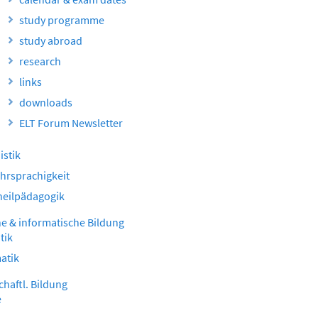
study programme
study abroad
research
links
downloads
ELT Forum Newsletter
stik
hrsprachigkeit
heilpädagogik
e & informatische Bildung
tik
atik
haftl. Bildung
e