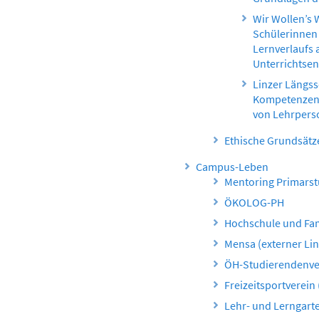
Wir Wollen’s
Schülerinnen 
Lernverlaufs 
Unterrichtse
Linzer Längss
Kompetenzent
von Lehrper
Ethische Grundsätz
Campus-Leben
Mentoring Primarst
ÖKOLOG-PH
Hochschule und Fam
Mensa (externer Lin
ÖH-Studierendenver
Freizeitsportverein 
Lehr- und Lerngart