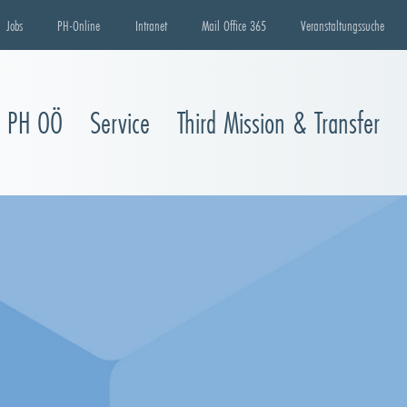
Jobs
PH-Online
Intranet
Mail Office 365
Veranstaltungssuche
e PH OÖ
Service
Third Mission & Transfer