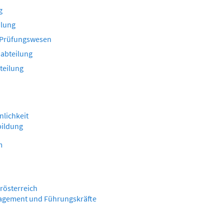
g
ilung
 Prüfungswesen
abteilung
teilung
nlichkeit
bildung
m
rösterreich
agement und Führungskräfte