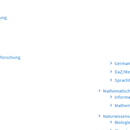
hung
sforschung
Germani
DaZ/Me
Sprach
Mathematisch
Informa
Mathem
Naturwissensc
Biologi