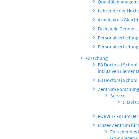
Qualitätsmanagem
Lehrende der Hoch
Arbeitskreis Gleic
Fachstelle Gender-
Personalvertretung
Personalvertretung
Forschung
B3 Doctoral School
inklusiven Element
B3 Doctoral School
Zentrum Forschun
Service
Citavi 
FORVET- Forum Beru
Linzer Zentrum für
Forschendes 
Grundlagen d