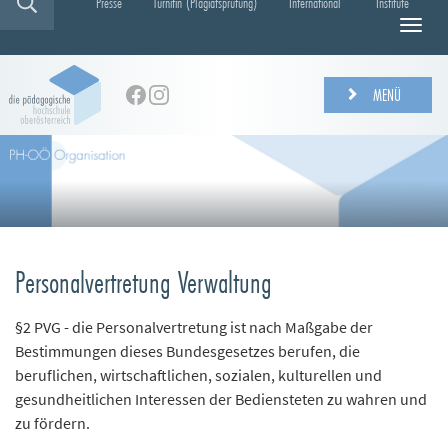
Presse
Turnitin (Plagiatsprüfung)
International
Institute
N
a
v
i
MENÜ
g
a
t
i
o
n
e
i
Personalvertretung Verwaltung
n
-
/
§2 PVG - die Personalvertretung ist nach Maßgabe der
a
Bestimmungen dieses Bundesgesetzes berufen, die
u
beruflichen, wirtschaftlichen, sozialen, kulturellen und
s
gesundheitlichen Interessen der Bediensteten zu wahren und
b
zu fördern.
l
e