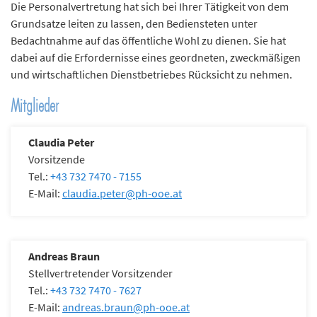
Die Personalvertretung hat sich bei Ihrer Tätigkeit von dem
n
Grundsatze leiten zu lassen, den Bediensteten unter
d
Bedachtnahme auf das öffentliche Wohl zu dienen. Sie hat
e
dabei auf die Erfordernisse eines geordneten, zweckmäßigen
n
und wirtschaftlichen Dienstbetriebes Rücksicht zu nehmen.
Mitglieder
Claudia Peter
Vorsitzende
Tel.:
+43 732 7470 - 7155
E-Mail:
claudia.peter
@
ph-ooe.at
Andreas Braun
Stellvertretender Vorsitzender
Tel.:
+43 732 7470 - 7627
E-Mail:
andreas.braun
@
ph-ooe.at