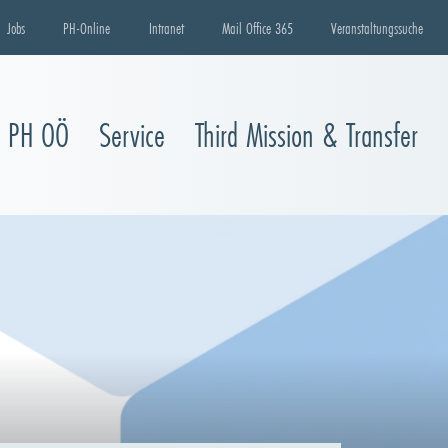
Jobs
PH-Online
Intranet
Mail Office 365
Veranstaltungssuche
e PH OÖ
Service
Third Mission & Transfer