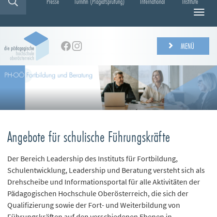
Presse
Turnitin (Plagiatsprüfung)
International
Institute
N
a
v
i
MENÜ
g
a
t
i
o
n
e
i
Angebote für schulische Führungskräfte
n
-
/
Der Bereich Leadership des Instituts für Fortbildung,
a
Schulentwicklung, Leadership und Beratung versteht sich als
u
Drehscheibe und Informationsportal für alle Aktivitäten der
s
Pädagogischen Hochschule Oberösterreich, die sich der
b
Qualifizierung sowie der Fort- und Weiterbildung von
l
Führungskräften auf den verschiedenen Ebenen in
e