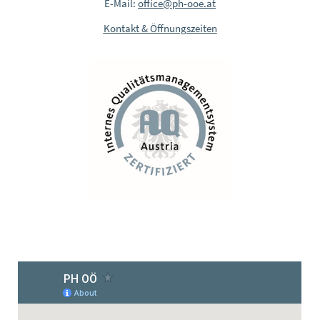
E-Mail:
office@ph-ooe.at
Kontakt & Öffnungszeiten