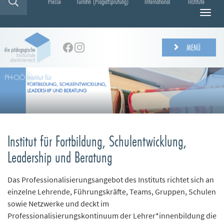
Presse
Turnitin (Plagiatsprüfung)
International
Institute
N
a
v
i
MENÜ
g
a
t
i
o
n
e
i
Institut für Fortbildung, Schulentwicklung,
n
-
Leadership und Beratung
/
a
Das Professionalisierungsangebot des Instituts richtet sich an
u
einzelne Lehrende, Führungskräfte, Teams, Gruppen, Schulen
s
b
sowie Netzwerke und deckt im
l
Professionalisierungskontinuum der Lehrer*innenbildung die
e