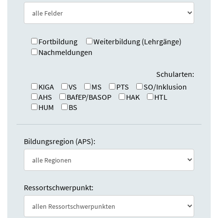
e
n
:
d
e
n
Fortbildung
Weiterbildung (Lehrgänge)
Nachmeldungen
Schularten:
KIGA
VS
MS
PTS
SO/Inklusion
AHS
BAfEP/BASOP
HAK
HTL
HUM
BS
Bildungsregion (APS):
Ressortschwerpunkt: