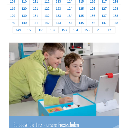
109
110
111
112
113
114
115
116
117
118
119
120
121
122
123
124
125
126
127
128
129
130
131
132
133
134
135
136
137
138
139
140
141
142
143
144
145
146
147
148
149
150
151
152
153
154
155
>
>>
Europaschule Linz - unsere Praxisschulen