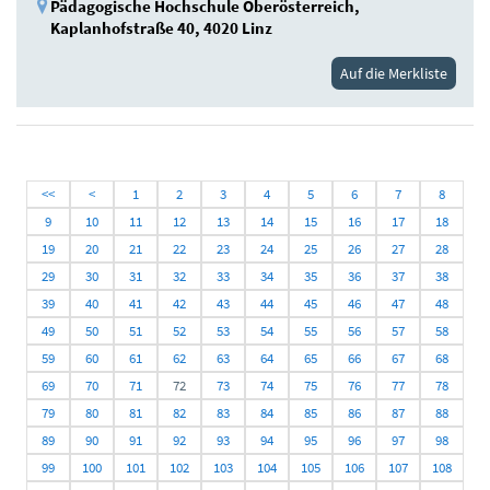
Pädagogische Hochschule Oberösterreich,
Kaplanhofstraße 40, 4020 Linz
Auf die Merkliste
<<
<
1
2
3
4
5
6
7
8
9
10
11
12
13
14
15
16
17
18
19
20
21
22
23
24
25
26
27
28
29
30
31
32
33
34
35
36
37
38
39
40
41
42
43
44
45
46
47
48
49
50
51
52
53
54
55
56
57
58
59
60
61
62
63
64
65
66
67
68
69
70
71
72
73
74
75
76
77
78
79
80
81
82
83
84
85
86
87
88
89
90
91
92
93
94
95
96
97
98
99
100
101
102
103
104
105
106
107
108