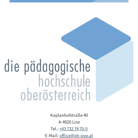
Kaplanhofstraße 40
A-4020 Linz
Tel.:
+43 732 74 70-0
E-Mail:
office@ph-ooe.at