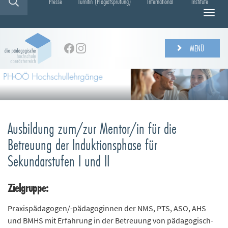
Presse
Turnitin (Plagiatsprüfung)
International
Institute
N
a
v
i
MENÜ
g
a
t
i
o
n
e
Ausbildung zum/zur Mentor/in für die
i
Betreuung der Induktionsphase für
n
-
Sekundarstufen I und II
/
a
Zielgruppe:
u
s
b
Praxispädagogen/-pädagoginnen der NMS, PTS, ASO, AHS
l
und BMHS mit Erfahrung in der Betreuung von pädagogisch-
e