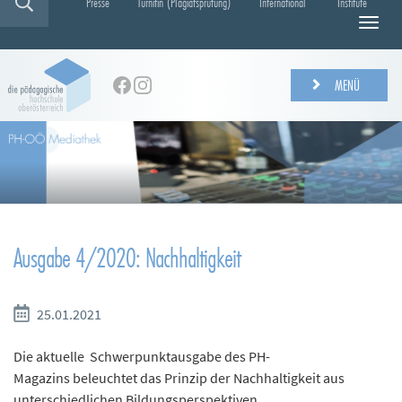
Presse
Turnitin (Plagiatsprüfung)
International
Institute
N
a
v
i
MENÜ
g
a
t
i
o
n
e
i
Ausgabe 4/2020: Nachhaltigkeit
n
-
/
a
25.01.2021
u
s
Die aktuelle Schwerpunktausgabe des PH-
b
Magazins beleuchtet das Prinzip der Nachhaltigkeit aus
l
unterschiedlichen Bildungsperspektiven.
e