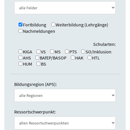
e
n
:
d
e
n
Fortbildung
Weiterbildung (Lehrgänge)
Nachmeldungen
Schularten:
KIGA
VS
MS
PTS
SO/Inklusion
AHS
BAfEP/BASOP
HAK
HTL
HUM
BS
Bildungsregion (APS):
Ressortschwerpunkt: