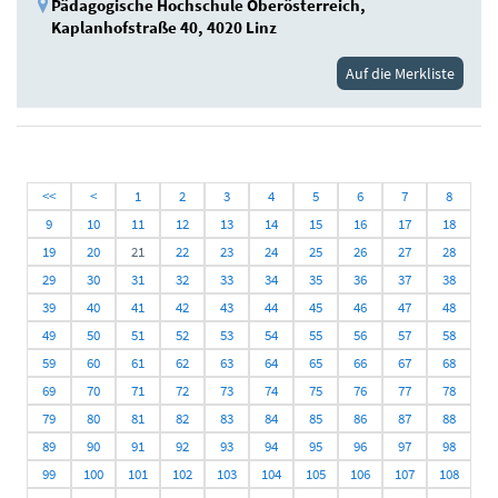
Pädagogische Hochschule Oberösterreich,
Kaplanhofstraße 40, 4020 Linz
Auf die Merkliste
<<
<
1
2
3
4
5
6
7
8
9
10
11
12
13
14
15
16
17
18
19
20
21
22
23
24
25
26
27
28
29
30
31
32
33
34
35
36
37
38
39
40
41
42
43
44
45
46
47
48
49
50
51
52
53
54
55
56
57
58
59
60
61
62
63
64
65
66
67
68
69
70
71
72
73
74
75
76
77
78
79
80
81
82
83
84
85
86
87
88
89
90
91
92
93
94
95
96
97
98
99
100
101
102
103
104
105
106
107
108