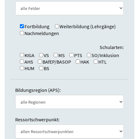
e
n
:
d
e
n
Fortbildung
Weiterbildung (Lehrgänge)
Nachmeldungen
Schularten:
KIGA
VS
MS
PTS
SO/Inklusion
AHS
BAfEP/BASOP
HAK
HTL
HUM
BS
Bildungsregion (APS):
Ressortschwerpunkt: