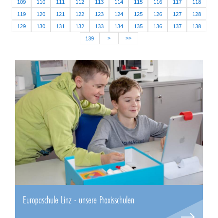
109
110
111
112
113
114
115
116
117
118
119
120
121
122
123
124
125
126
127
128
129
130
131
132
133
134
135
136
137
138
139
>
>>
Europaschule Linz - unsere Praxisschulen