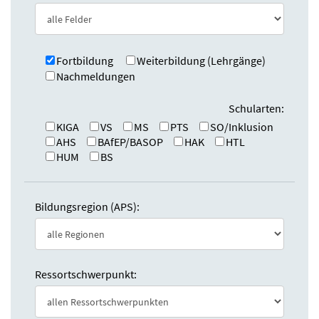
e
n
:
d
e
n
Fortbildung
Weiterbildung (Lehrgänge)
Nachmeldungen
Schularten:
KIGA
VS
MS
PTS
SO/Inklusion
AHS
BAfEP/BASOP
HAK
HTL
HUM
BS
Bildungsregion (APS):
Ressortschwerpunkt: