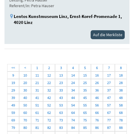
Leitung: Petra Hauser
Referent/in: Petra Hauser
Lentos Kunstmuseum Linz, Ernst-Koref-Promenade 1,
4020 Linz
Auf die Merkliste
<<
<
1
2
3
4
5
6
7
8
9
10
11
12
13
14
15
16
17
18
19
20
21
22
23
24
25
26
27
28
29
30
31
32
33
34
35
36
37
38
39
40
41
42
43
44
45
46
47
48
49
50
51
52
53
54
55
56
57
58
59
60
61
62
63
64
65
66
67
68
69
70
71
72
73
74
75
76
77
78
79
80
81
82
83
84
85
86
87
88