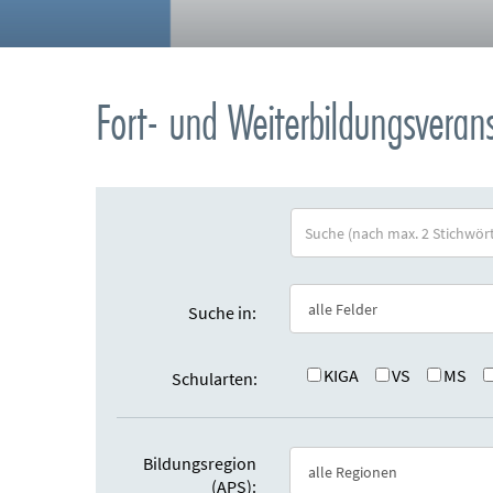
Fort- und Weiterbildungsvera
S
u
c
h
Suche in:
e
:
KIGA
VS
MS
Schularten:
Bildungsregion
(APS):