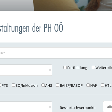
nstaltungen der PH OÖ
Fortbildung
Weiterbil
PTS
SO/Inklusion
AHS
BAfEP/BASOP
HAK
HTL
Ressortschwerpunkt: