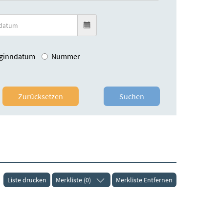
ginndatum
Nummer
Zurücksetzen
Suchen
Liste drucken
Merkliste (0)
Merkliste Entfernen