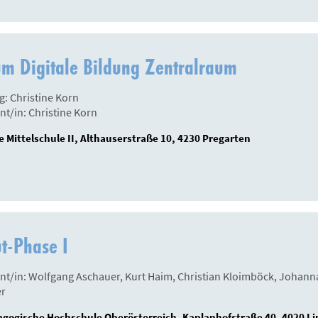
m Digitale Bildung Zentralraum
g: Christine Korn
nt/in: Christine Korn
 Mittelschule II, Althauserstraße 10, 4230 Pregarten
t-Phase I
nt/in: Wolfgang Aschauer, Kurt Haim, Christian Kloimböck, Johanna 
er
gogische Hochschule Oberösterreich, Kaplanhofstraße 40, 4020 Li