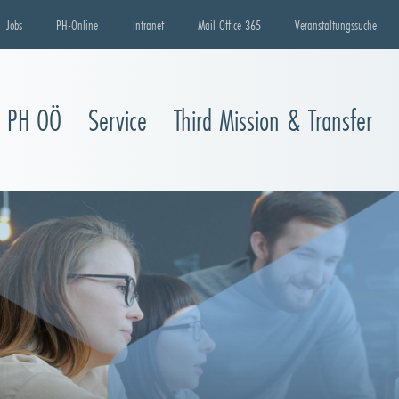
Jobs
PH-Online
Intranet
Mail Office 365
Veranstaltungssuche
e PH OÖ
Service
Third Mission & Transfer