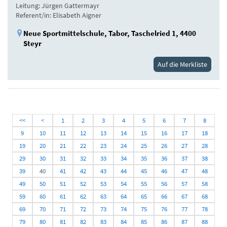
Leitung: Jürgen Gattermayr
Referent/in: Elisabeth Aigner
Neue Sportmittelschule, Tabor, Taschelried 1, 4400
Steyr
Auf die Merkliste
<<
<
1
2
3
4
5
6
7
8
9
10
11
12
13
14
15
16
17
18
19
20
21
22
23
24
25
26
27
28
29
30
31
32
33
34
35
36
37
38
39
40
41
42
43
44
45
46
47
48
49
50
51
52
53
54
55
56
57
58
59
60
61
62
63
64
65
66
67
68
69
70
71
72
73
74
75
76
77
78
79
80
81
82
83
84
85
86
87
88