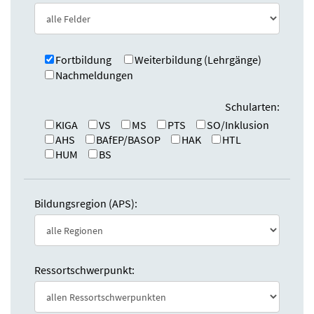
e
n
:
d
e
n
Fortbildung
Weiterbildung (Lehrgänge)
Nachmeldungen
Schularten:
KIGA
VS
MS
PTS
SO/Inklusion
AHS
BAfEP/BASOP
HAK
HTL
HUM
BS
Bildungsregion (APS):
Ressortschwerpunkt: