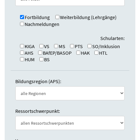
n
d
Fortbildung
Weiterbildung (Lehrgänge)
e
Nachmeldungen
n
Schularten:
KIGA
VS
MS
PTS
SO/Inklusion
AHS
BAfEP/BASOP
HAK
HTL
HUM
BS
Bildungsregion (APS):
Ressortschwerpunkt: