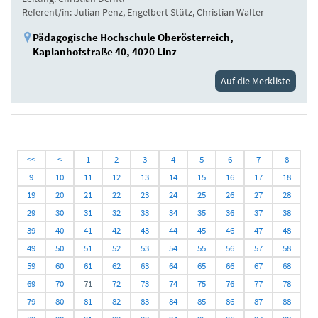
Referent/in: Julian Penz, Engelbert Stütz, Christian Walter
Pädagogische Hochschule Oberösterreich,
Kaplanhofstraße 40, 4020 Linz
Auf die Merkliste
<<
<
1
2
3
4
5
6
7
8
9
10
11
12
13
14
15
16
17
18
19
20
21
22
23
24
25
26
27
28
29
30
31
32
33
34
35
36
37
38
39
40
41
42
43
44
45
46
47
48
49
50
51
52
53
54
55
56
57
58
59
60
61
62
63
64
65
66
67
68
69
70
71
72
73
74
75
76
77
78
79
80
81
82
83
84
85
86
87
88