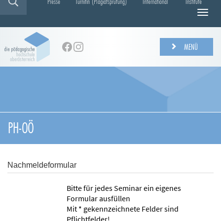
Presse
Turnitin (Plagiatsprüfung)
International
Institute
N
a
v
i
MENÜ
g
a
t
i
o
n
e
PH-OÖ
i
n
-
/
Nachmeldeformular
a
u
Bitte für jedes Seminar ein eigenes
s
Formular ausfüllen
b
Mit * gekennzeichnete Felder sind
l
Pflichtfelder!
e