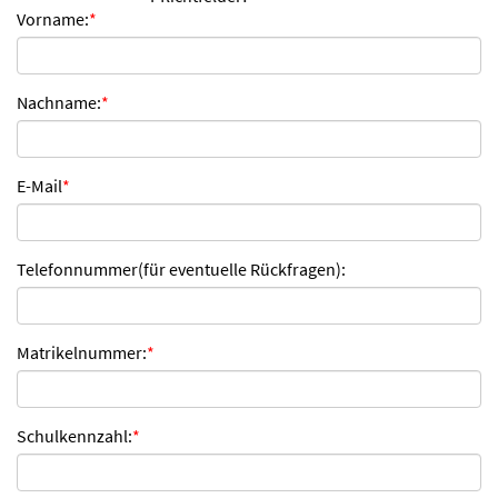
Vorname:
*
n
d
e
n
Nachname:
*
E-Mail
*
Telefonnummer(für eventuelle Rückfragen):
Matrikelnummer:
*
Schulkennzahl:
*