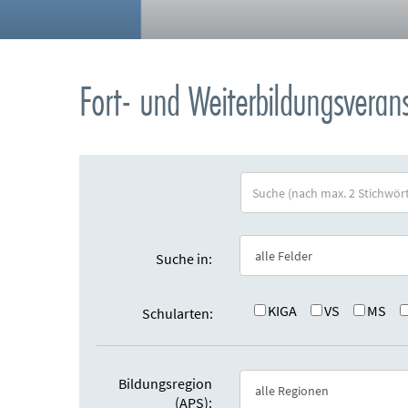
Fort- und Weiterbildungsvera
S
u
c
h
Suche in:
e
:
KIGA
VS
MS
Schularten:
Bildungsregion
(APS):