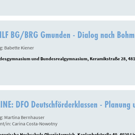
ILF BG/BRG Gmunden - Dialog nach Bohm
g: Babette Kiener
desgymnasium und Bundesrealgymnasium, Keramikstraße 28, 4
INE: DFO Deutschförderklassen - Planung 
g: Martina Bernhauser
nt/in: Carina Costa-Nowotny
gogische Hochschule Oberösterreich, Kaplanhofstraße 40, 4020 Li