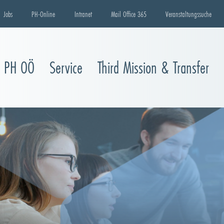
Jobs
PH-Online
Intranet
Mail Office 365
Veranstaltungssuche
e PH OÖ
Service
Third Mission & Transfer