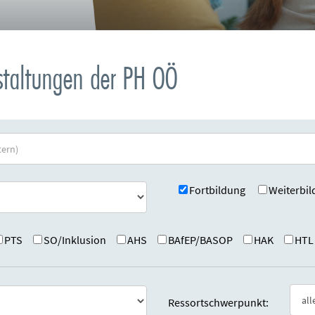
nstaltungen der PH OÖ
Fortbildung
Weiterbil
PTS
SO/Inklusion
AHS
BAfEP/BASOP
HAK
HTL
Ressortschwerpunkt: