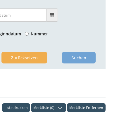
ginndatum
Nummer
Zurücksetzen
Suchen
Liste drucken
Merkliste (0)
Merkliste Entfernen