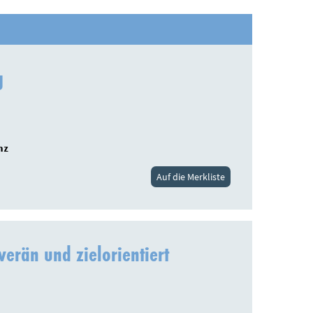
g
nz
Auf die Merkliste
erän und zielorientiert