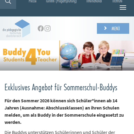
Presse
Turnitin (Plagiatsprüfung)
International
Institute
N
a
v
i
MENÜ
g
a
t
i
o
n
e
i
n
Exklusives Angebot für Sommerschul-Buddys
-
/
Für den Sommer 2026 können sich Schüler*innen ab 14
a
Jahren (Ausnahme: Abschlussklassen) an ihren Schulen
u
melden, um als Buddy in der Sommerschule eingesetzt zu
s
b
werden.
l
Die Buddys unterstützen Schülerinnen und Schüler der
e