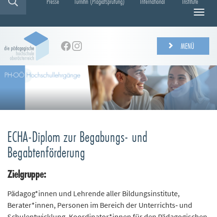
Presse
Turnitin (Plagiatsprüfung)
International
Institute
N
a
v
i
MENÜ
g
a
t
i
o
n
e
i
ECHA-Diplom zur Begabungs- und
n
-
Begabtenförderung
/
a
Zielgruppe:
u
s
Pädagog*innen und Lehrende aller Bildungsinstitute,
b
Berater*innen, Personen im Bereich der Unterrichts‐ und
l
Schulentwicklung, Koordinator*innen für den Pädagogischen
e