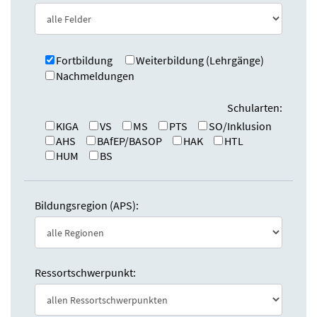
e
n
:
d
e
n
Fortbildung
Weiterbildung (Lehrgänge)
Nachmeldungen
Schularten:
KIGA
VS
MS
PTS
SO/Inklusion
AHS
BAfEP/BASOP
HAK
HTL
HUM
BS
Bildungsregion (APS):
Ressortschwerpunkt: