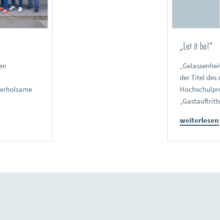
„Let it be!“
en
„Gelassenheit
der Titel de
 erholsame
Hochschulpro
„Gastauftritt
weiterlesen