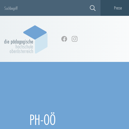
Presse
PH-OÖ