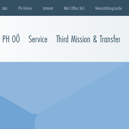
Jobs
PH-Online
Intranet
Mail Office 365
Veranstaltungssuche
e PH OÖ
Service
Third Mission & Transfer