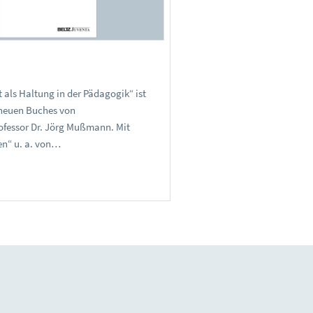
 als Haltung in der Pädagogik“ ist
s neuen Buches von
fessor Dr. Jörg Mußmann. Mit
en“ u. a. von…