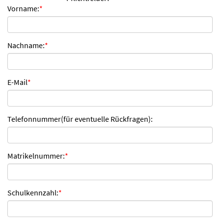
Vorname:
*
n
d
e
n
Nachname:
*
E-Mail
*
Telefonnummer(für eventuelle Rückfragen):
Matrikelnummer:
*
Schulkennzahl:
*