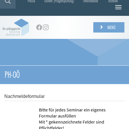
Presse
Turnitin (Plagiatsprüfung)
International
Institute
N
a
v
i
MENÜ
g
a
t
i
o
n
e
PH-OÖ
i
n
-
/
Nachmeldeformular
a
u
Bitte für jedes Seminar ein eigenes
s
Formular ausfüllen
b
Mit * gekennzeichnete Felder sind
l
Pflichtfelder!
e