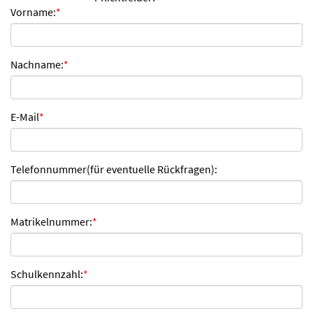
Vorname:
*
n
d
e
n
Nachname:
*
E-Mail
*
Telefonnummer(für eventuelle Rückfragen):
Matrikelnummer:
*
Schulkennzahl:
*