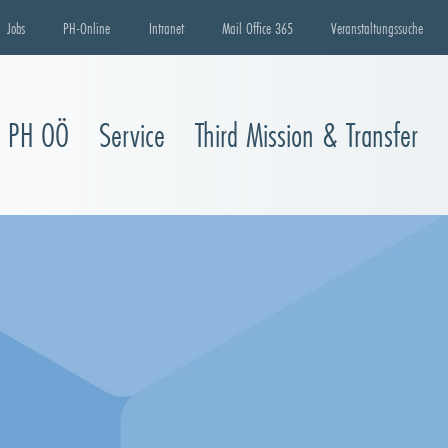
Jobs
PH-Online
Intranet
Mail Office 365
Veranstaltungssuche
e PH OÖ
Service
Third Mission & Transfer