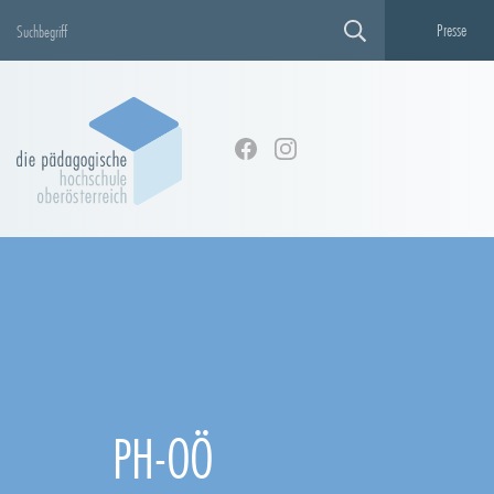
Presse
PH-OÖ