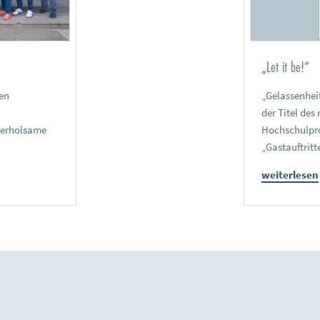
„Let it be!“
en
„Gelassenheit
der Titel de
 erholsame
Hochschulpro
„Gastauftritt
weiterlesen