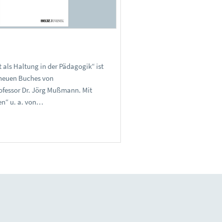
 als Haltung in der Pädagogik“ ist
s neuen Buches von
fessor Dr. Jörg Mußmann. Mit
en“ u. a. von…