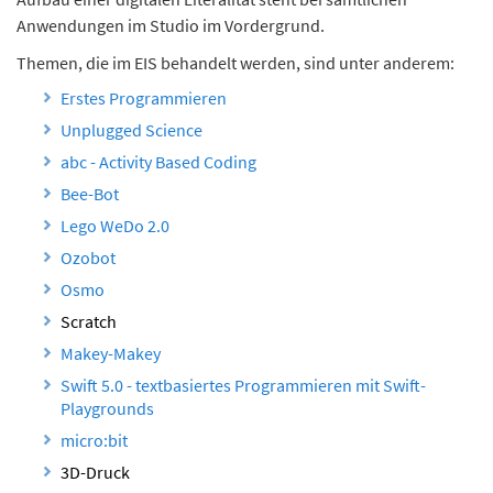
n
Anwendungen im Studio im Vordergrund.
d
Themen, die im EIS behandelt werden, sind unter anderem:
e
n
Erstes Programmieren
Unplugged Science
abc - Activity Based Coding
Bee-Bot
Lego WeDo 2.0
Ozobot
Osmo
Scratch
Makey-Makey
Swift 5.0 - textbasiertes Programmieren mit Swift-
Playgrounds
micro:bit
3D-Druck