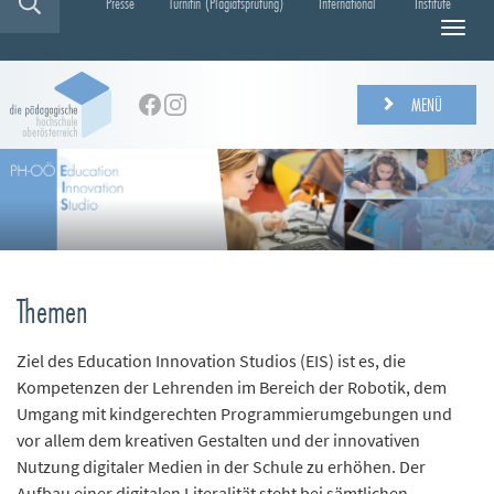
Presse
Turnitin (Plagiatsprüfung)
International
Institute
N
a
v
i
MENÜ
g
a
t
i
o
n
e
i
Themen
n
-
/
Ziel des Education Innovation Studios (EIS) ist es, die
a
Kompetenzen der Lehrenden im Bereich der Robotik, dem
u
Umgang mit kindgerechten Programmierumgebungen und
s
vor allem dem kreativen Gestalten und der innovativen
b
Nutzung digitaler Medien in der Schule zu erhöhen. Der
l
Aufbau einer digitalen Literalität steht bei sämtlichen
e