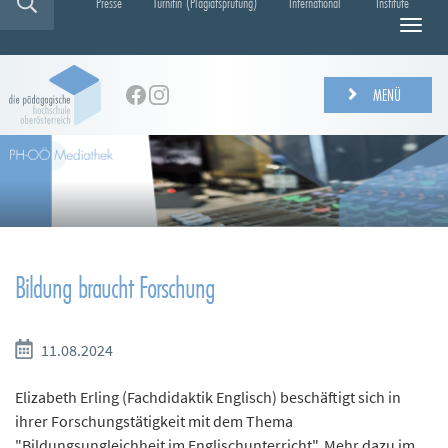
Presse
Turnitin (Plagiatsprüfung)
International
Institute
N
a
v
i
MENÜ
g
a
t
i
o
n
e
i
Bildung braucht Forschung
n
-
/
a
11.08.2024
u
s
Elizabeth Erling (Fachdidaktik Englisch) beschäftigt sich in
b
ihrer Forschungstätigkeit mit dem Thema
l
"Bildungsungleichheit im Englischunterricht". Mehr dazu im
e