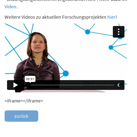
n
Video
.
d
Weitere Videos zu aktuellen Forschungsprojekten
hier
!
e
n
<iframe></iframe>
zurück