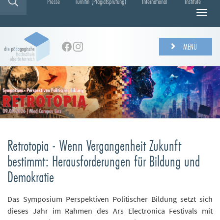
Presse
Turnitin (Plagiatsprüfung)
International
Institute
N
a
v
i
MENÜ
g
a
t
i
o
n
e
i
n
Retrotopia - Wenn Vergangenheit Zukunft
-
bestimmt: Herausforderungen für Bildung und
/
a
Demokratie
u
s
Das Symposium Perspektiven Politischer Bildung setzt sich
b
l
dieses Jahr im Rahmen des Ars Electronica Festivals mit
e