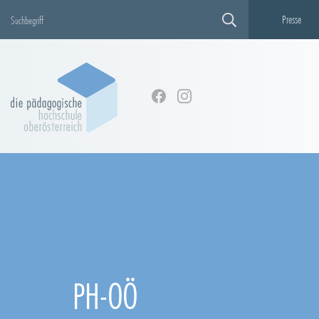
Presse
PH-OÖ