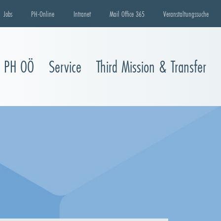
Jobs
PH-Online
Intranet
Mail Office 365
Veranstaltungssuche
e PH OÖ
Service
Third Mission & Transfer