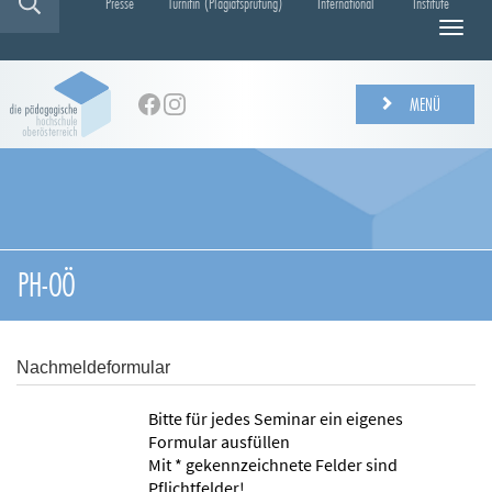
Presse
Turnitin (Plagiatsprüfung)
International
Institute
N
a
v
i
MENÜ
g
a
t
i
o
n
e
PH-OÖ
i
n
-
/
Nachmeldeformular
a
u
Bitte für jedes Seminar ein eigenes
s
Formular ausfüllen
b
Mit * gekennzeichnete Felder sind
l
Pflichtfelder!
e