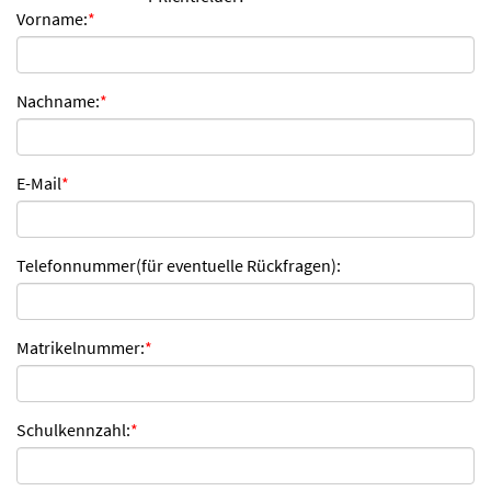
Vorname:
*
n
d
e
n
Nachname:
*
E-Mail
*
Telefonnummer(für eventuelle Rückfragen):
Matrikelnummer:
*
Schulkennzahl:
*