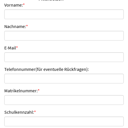
Vorname:
*
n
d
e
n
Nachname:
*
E-Mail
*
Telefonnummer(für eventuelle Rückfragen):
Matrikelnummer:
*
Schulkennzahl:
*