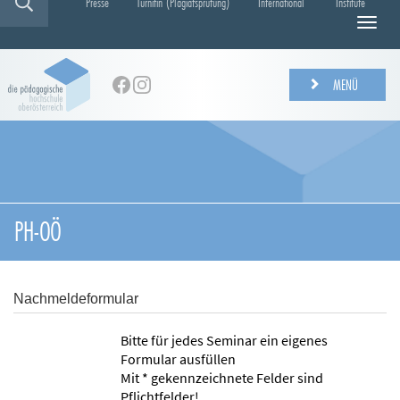
Presse
Turnitin (Plagiatsprüfung)
International
Institute
N
a
v
i
MENÜ
g
a
t
i
o
n
e
PH-OÖ
i
n
-
/
Nachmeldeformular
a
u
Bitte für jedes Seminar ein eigenes
s
Formular ausfüllen
b
Mit * gekennzeichnete Felder sind
l
Pflichtfelder!
e