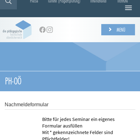
Presse
Turnitin (Plagiatsprüfung)
International
Institute
N
a
v
i
MENÜ
g
a
t
i
o
n
e
PH-OÖ
i
n
-
/
Nachmeldeformular
a
u
Bitte für jedes Seminar ein eigenes
s
Formular ausfüllen
b
Mit * gekennzeichnete Felder sind
l
Pflichtfelder!
e