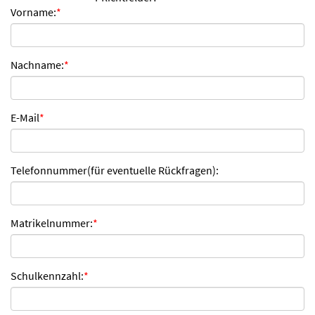
Vorname:
*
n
d
e
n
Nachname:
*
E-Mail
*
Telefonnummer(für eventuelle Rückfragen):
Matrikelnummer:
*
Schulkennzahl:
*