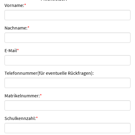
Vorname:
*
n
d
e
n
Nachname:
*
E-Mail
*
Telefonnummer(für eventuelle Rückfragen):
Matrikelnummer:
*
Schulkennzahl:
*