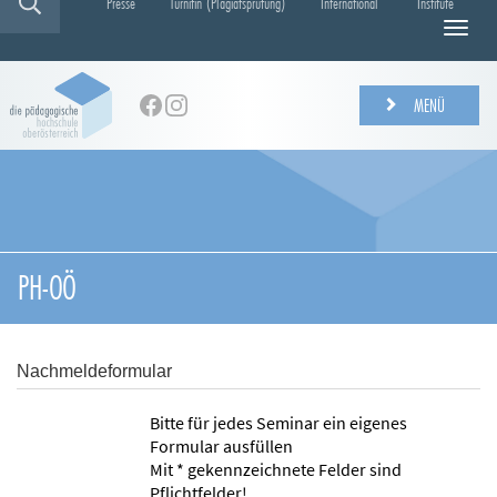
Presse
Turnitin (Plagiatsprüfung)
International
Institute
N
a
v
i
MENÜ
g
a
t
i
o
n
e
PH-OÖ
i
n
-
/
Nachmeldeformular
a
u
Bitte für jedes Seminar ein eigenes
s
Formular ausfüllen
b
Mit * gekennzeichnete Felder sind
l
Pflichtfelder!
e