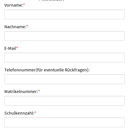
Vorname:
*
n
d
e
n
Nachname:
*
E-Mail
*
Telefonnummer(für eventuelle Rückfragen):
Matrikelnummer:
*
Schulkennzahl:
*