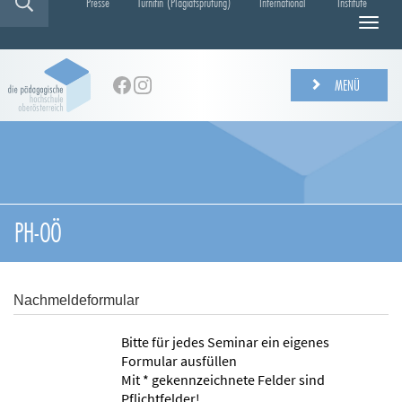
Presse
Turnitin (Plagiatsprüfung)
International
Institute
N
a
v
i
MENÜ
g
a
t
i
o
n
e
PH-OÖ
i
n
-
/
Nachmeldeformular
a
u
Bitte für jedes Seminar ein eigenes
s
Formular ausfüllen
b
Mit * gekennzeichnete Felder sind
l
Pflichtfelder!
e