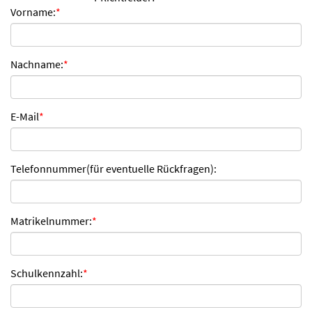
Vorname:
*
n
d
e
n
Nachname:
*
E-Mail
*
Telefonnummer(für eventuelle Rückfragen):
Matrikelnummer:
*
Schulkennzahl:
*