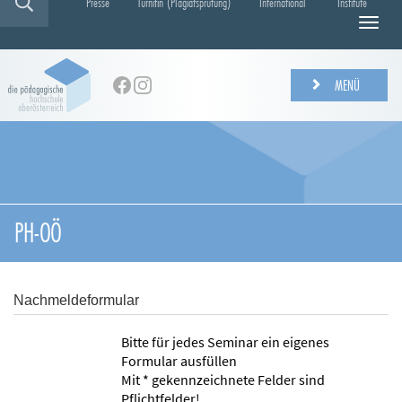
Presse
Turnitin (Plagiatsprüfung)
International
Institute
N
a
v
i
MENÜ
g
a
t
i
o
n
e
PH-OÖ
i
n
-
/
Nachmeldeformular
a
u
Bitte für jedes Seminar ein eigenes
s
Formular ausfüllen
b
Mit * gekennzeichnete Felder sind
l
Pflichtfelder!
e