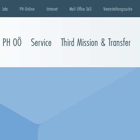
Jobs
PH-Online
Intranet
Mail Office 365
Veranstaltungssuche
e PH OÖ
Service
Third Mission & Transfer