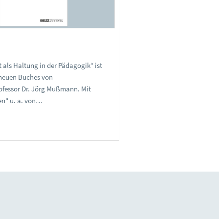
 als Haltung in der Pädagogik“ ist
s neuen Buches von
fessor Dr. Jörg Mußmann. Mit
en“ u. a. von…