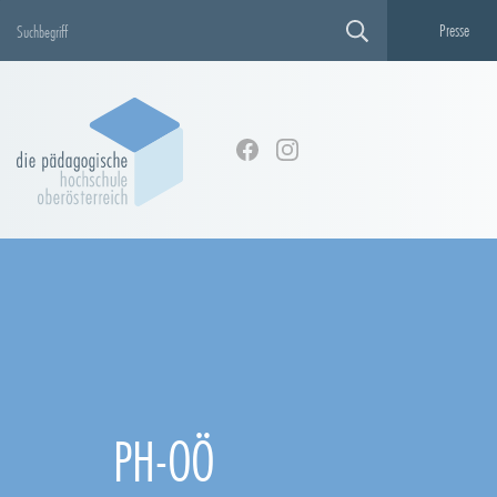
Presse
PH-OÖ