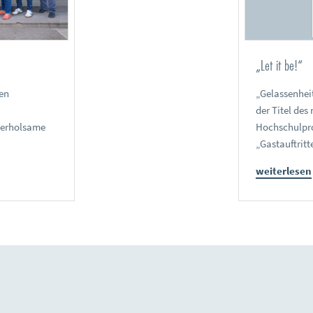
„Let it be!“
en
„Gelassenheit
der Titel de
 erholsame
Hochschulpro
„Gastauftritt
weiterlesen