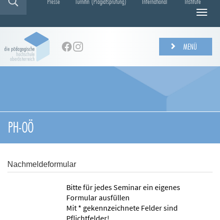
Presse
Turnitin (Plagiatsprüfung)
International
Institute
N
a
v
i
MENÜ
g
a
t
i
o
n
e
PH-OÖ
i
n
-
/
Nachmeldeformular
a
u
Bitte für jedes Seminar ein eigenes
s
Formular ausfüllen
b
Mit * gekennzeichnete Felder sind
l
Pflichtfelder!
e