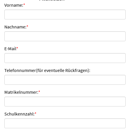
Vorname:
*
n
d
e
n
Nachname:
*
E-Mail
*
Telefonnummer(für eventuelle Rückfragen):
Matrikelnummer:
*
Schulkennzahl:
*