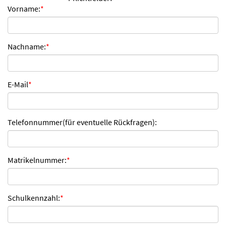
Vorname:
*
n
d
e
n
Nachname:
*
E-Mail
*
Telefonnummer(für eventuelle Rückfragen):
Matrikelnummer:
*
Schulkennzahl:
*