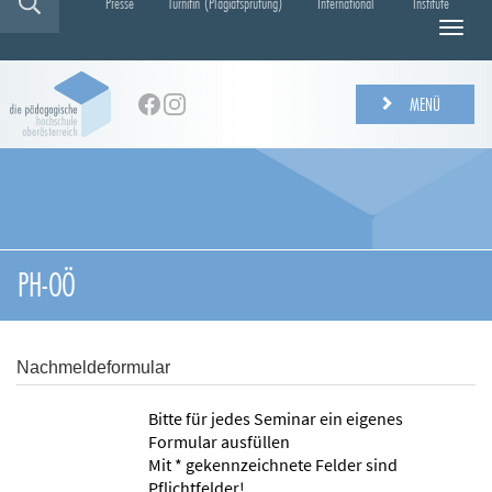
Presse
Turnitin (Plagiatsprüfung)
International
Institute
N
a
v
i
MENÜ
g
a
t
i
o
n
e
PH-OÖ
i
n
-
/
Nachmeldeformular
a
u
Bitte für jedes Seminar ein eigenes
s
Formular ausfüllen
b
Mit * gekennzeichnete Felder sind
l
Pflichtfelder!
e