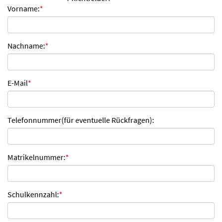
Vorname:
*
n
d
e
n
Nachname:
*
E-Mail
*
Telefonnummer(für eventuelle Rückfragen):
Matrikelnummer:
*
Schulkennzahl:
*