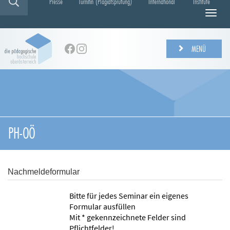
Presse
Turnitin (Plagiatsprüfung)
International
Institute
N
a
v
i
MENÜ
g
a
t
i
o
n
e
PH-OÖ
i
n
-
/
Nachmeldeformular
a
u
Bitte für jedes Seminar ein eigenes
s
Formular ausfüllen
b
Mit * gekennzeichnete Felder sind
l
Pflichtfelder!
e