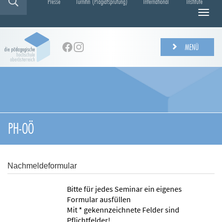
Presse
Turnitin (Plagiatsprüfung)
International
Institute
N
a
v
i
MENÜ
g
a
t
i
o
n
e
PH-OÖ
i
n
-
/
Nachmeldeformular
a
u
Bitte für jedes Seminar ein eigenes
s
Formular ausfüllen
b
Mit * gekennzeichnete Felder sind
l
Pflichtfelder!
e