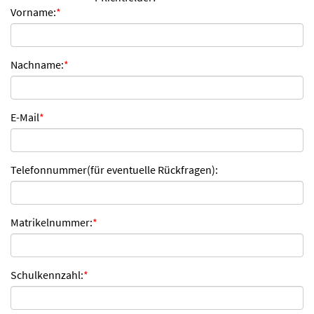
Vorname:
*
n
d
e
n
Nachname:
*
E-Mail
*
Telefonnummer(für eventuelle Rückfragen):
Matrikelnummer:
*
Schulkennzahl:
*