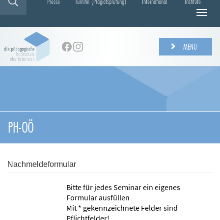
Presse
Turnitin (Plagiatsprüfung)
International
Institute
N
a
v
i
MENÜ
g
a
t
i
o
n
e
PH-OÖ
i
n
-
/
Nachmeldeformular
a
u
Bitte für jedes Seminar ein eigenes
s
Formular ausfüllen
b
Mit * gekennzeichnete Felder sind
l
Pflichtfelder!
e