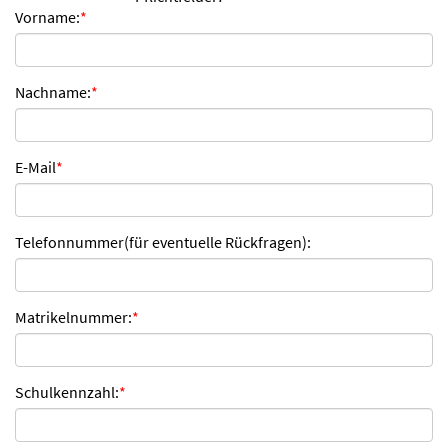
Vorname:
*
n
d
e
n
Nachname:
*
E-Mail
*
Telefonnummer(für eventuelle Rückfragen):
Matrikelnummer:
*
Schulkennzahl:
*