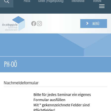
Presse
Turnitin (Plagiatsprüfung)
International
Institute
N
a
v
i
MENÜ
g
a
t
i
o
n
e
PH-OÖ
i
n
-
/
Nachmeldeformular
a
u
Bitte für jedes Seminar ein eigenes
s
Formular ausfüllen
b
Mit * gekennzeichnete Felder sind
l
Pflichtfelder!
e