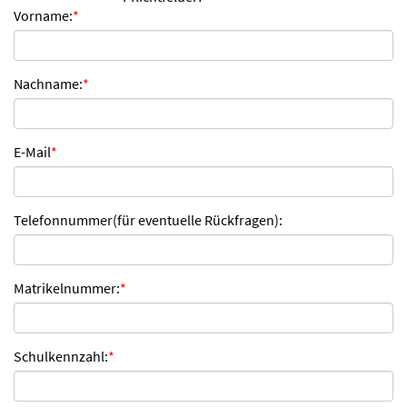
Vorname:
*
n
d
e
n
Nachname:
*
E-Mail
*
Telefonnummer(für eventuelle Rückfragen):
Matrikelnummer:
*
Schulkennzahl:
*