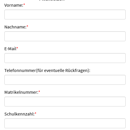
Vorname:
*
n
d
e
n
Nachname:
*
E-Mail
*
Telefonnummer(für eventuelle Rückfragen):
Matrikelnummer:
*
Schulkennzahl:
*