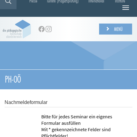
Presse
Turnitin (Plagiatsprüfung)
International
Institute
N
a
v
i
MENÜ
g
a
t
i
o
n
e
PH-OÖ
i
n
-
/
Nachmeldeformular
a
u
Bitte für jedes Seminar ein eigenes
s
Formular ausfüllen
b
Mit * gekennzeichnete Felder sind
l
Pflichtfelder!
e