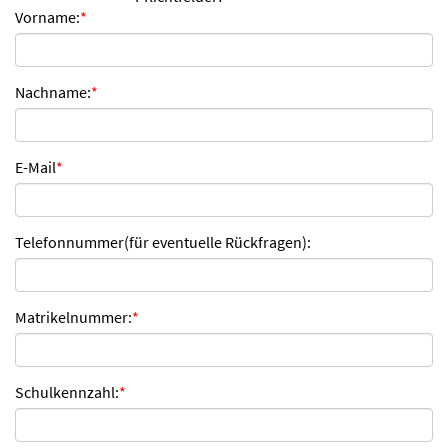
Vorname:
*
n
d
e
n
Nachname:
*
E-Mail
*
Telefonnummer(für eventuelle Rückfragen):
Matrikelnummer:
*
Schulkennzahl:
*