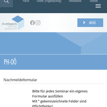
Presse
Turnitin (Plagiatsprüfung)
International
Institute
N
a
v
i
MENÜ
g
a
t
i
o
n
e
PH-OÖ
i
n
-
/
Nachmeldeformular
a
u
Bitte für jedes Seminar ein eigenes
s
Formular ausfüllen
b
Mit * gekennzeichnete Felder sind
l
Pflichtfelder!
e