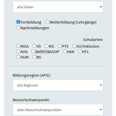
e
n
:
d
e
n
Fortbildung
Weiterbildung (Lehrgänge)
Nachmeldungen
Schularten:
KIGA
VS
MS
PTS
SO/Inklusion
AHS
BAfEP/BASOP
HAK
HTL
HUM
BS
Bildungsregion (APS):
Ressortschwerpunkt: