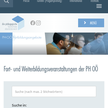
Presse
Turnitin (Plagiatsprüfung)
International
Institute
N
a
v
i
MENÜ
g
a
t
i
o
n
e
i
Fort- und Weiterbildungsveranstaltungen der PH OÖ
n
-
/
a
u
S
s
u
b
c
l
h
Suche in:
e