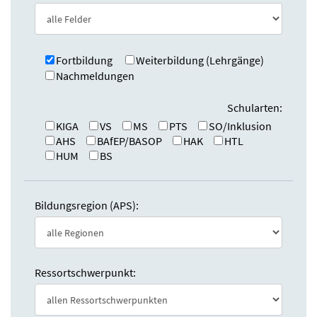
e
n
:
d
e
n
Fortbildung
Weiterbildung (Lehrgänge)
Nachmeldungen
Schularten:
KIGA
VS
MS
PTS
SO/Inklusion
AHS
BAfEP/BASOP
HAK
HTL
HUM
BS
Bildungsregion (APS):
Ressortschwerpunkt: