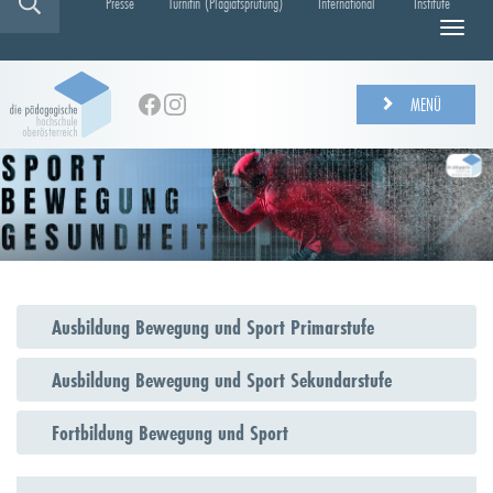
Presse
Turnitin (Plagiatsprüfung)
International
Institute
N
a
v
i
MENÜ
g
a
t
i
o
n
e
i
n
Ausbildung Bewegung und Sport Primarstufe
-
/
Ausbildung Bewegung und Sport Sekundarstufe
a
u
s
Fortbildung Bewegung und Sport
b
l
e