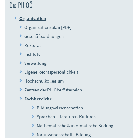
Die PH OÖ
n
d
Organisation
e
n
Organisationsplan [PDF]
Geschäftsordnungen
Rektorat
Institute
Verwaltung
Eigene Rechtspersönlichkeit
Hochschulkollegium
Zentren der PH Oberösterreich
Fachbereiche
Bildungswissenschaften
Sprachen-Literaturen-Kulturen
Mathematische & informatische Bildung
Naturwissenschaftl. Bildung