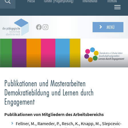
Presse
Turnitin (Plagiatsprüfung)
International
Institute
N
a
v
i
MENÜ
g
a
t
i
o
n
e
i
n
Publikationen und Masterarbeiten
-
Demokratiebildung und Lernen durch
/
a
Engagement
u
s
Publikationen von Mitgliedern des Arbeitsbereichs
b
l
Fellner, M., Rameder, P., Resch, K., Knapp, M., Slepcevic-
e