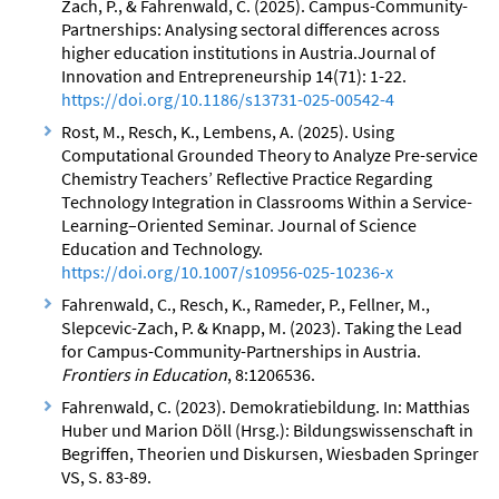
Zach, P., & Fahrenwald, C. (2025). Campus-Community-
n
Partnerships: Analysing sectoral differences across
d
higher education institutions in Austria.Journal of
e
Innovation and Entrepreneurship 14(71): 1-22.
n
https://doi.org/10.1186/s13731-025-00542-4
Rost, M., Resch, K., Lembens, A. (2025). Using
Computational Grounded Theory to Analyze Pre-service
Chemistry Teachers’ Reflective Practice Regarding
Technology Integration in Classrooms Within a Service-
Learning–Oriented Seminar. Journal of Science
Education and Technology.
https://doi.org/10.1007/s10956-025-10236-x
Fahrenwald, C., Resch, K., Rameder, P., Fellner, M.,
Slepcevic-Zach, P. & Knapp, M. (2023). Taking the Lead
for Campus-Community-Partnerships in Austria.
Frontiers in Education
, 8:1206536.
Fahrenwald, C. (2023). Demokratiebildung. In: Matthias
Huber und Marion Döll (Hrsg.): Bildungswissenschaft in
Begriffen, Theorien und Diskursen, Wiesbaden Springer
VS, S. 83-89.