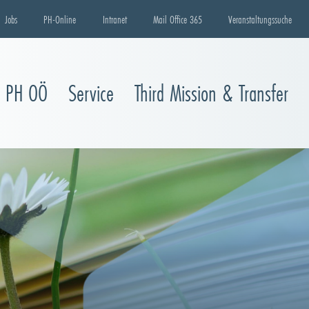
Jobs
PH-Online
Intranet
Mail Office 365
Veranstaltungssuche
e PH OÖ
Service
Third Mission & Transfer